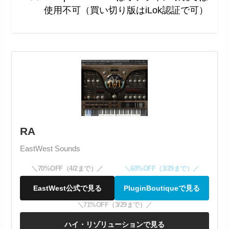
使用不可（買い切り版はiLok認証で可）
RA
EastWest Sounds
＼70%OFF（4/2まで）／
＼60%OFF（3/29まで）／
EastWest公式で見る
PluginBoutiqueで見る
＼71%OFF（3/29まで）／
ハイ・リゾリューションで見る