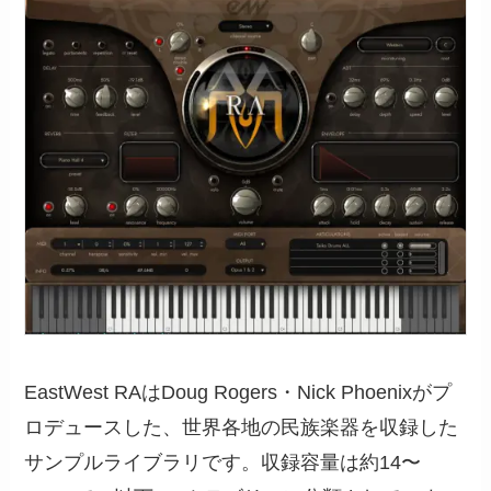
EastWest RAはDoug Rogers・Nick Phoenixがプ
ロデュースした、世界各地の民族楽器を収録した
サンプルライブラリです。収録容量は約14〜