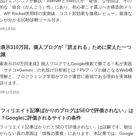
設計エンジニアが解説！XserverとSWELLが「最強」な理由は、その
的な「嵌合（かんごう）性」にあり。初心者こそ選ぶべき構造的メリ
、WP Rocket併用時の実測値、コスト対効果を徹底レビュー。最適な
ンが分かる10秒診断ツール付き。
26年2月3日
索表示310万回。個人ブログが「読まれる」ために変えた一つ
意識
索表示310万回達成】個人ブログでもGoogle検索で勝てる！私が実践
「サチコ×Gemini」の丸投げ分析術とは？PVアップの鍵となるWeb構
理解と、プログラミング学習がブログ運営に最強である理由を実体験
語ります。
25年12月29日
アフィリエイト記事ばかりのブログはSEOで評価されない」は
？Googleに評価されるサイトの条件
フィリエイト記事ばかりだとSEOで評価されない」は誤解です。順位
がらない真の原因は「情報の重複」にあります。本記事では、Google