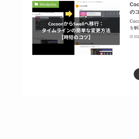
Co
Wordpress
の
Co
を解
20