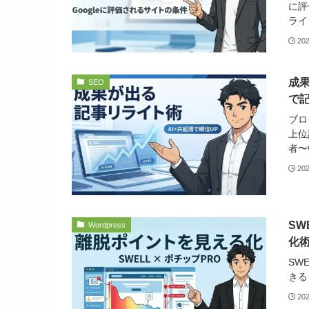
に評
ライ
20
成
SEO
で
ブロ
上位
者〜
20
SW
Wordpress
化術
SW
きる
20