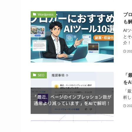
ブロ
Wordpress
も
AI
とそ
介！
20
「
SEO
をA
「最
析し
20