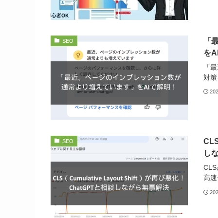
「
SEO
をA
「最
対策
20
CL
SEO
し
CL
高速
20