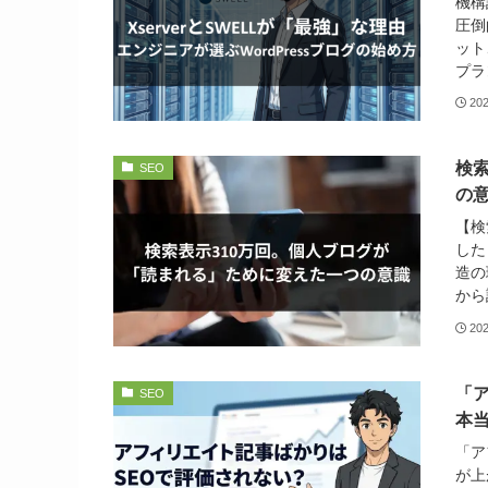
機構
圧倒
ット
プラ
20
検
SEO
の
【検
した
造の
から
20
「
SEO
本当
「ア
が上