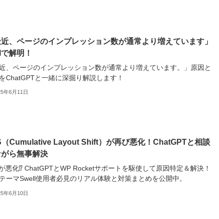
最近、ページのインプレッション数が通常より増えています」
Iで解明！
近、ページのインプレッション数が通常より増えています。」原因と
をChatGPTと一緒に深掘り解説します！
25年6月11日
S（Cumulative Layout Shift）が再び悪化！ChatGPTと相談
ながら無事解決
Sが悪化⁉ ChatGPTとWP Rocketサポートを駆使して原因特定＆解決！
テーマSwell使用者必見のリアル体験と対策まとめを公開中。
25年6月10日