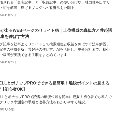
価される「集客記事」と「収益記事」の使い分けや、独自性を出すリ
ト術を解説。稼げるブログへの改善法を公開中！
25年11月27日
果が出るWEBページのリライト術｜上位構成の真似方と共起語
記事を伸ばす方法
グ記事を効率よくリライトして検索順位と収益を伸ばす方法を解説。
記事の構成分析、共起語の使い方、AIを活用した差分分析まで、初心
中級者が実践できる手順をまとめています。
25年11月23日
ELLとポチップPROでできる超簡単！離脱ポイントの見える
【初心者OK】
ELLとポチップPROで読者の離脱位置を簡単に把握！初心者でも導入で
クリック率測定の手順と改善方法をわかりやすく解説。
25年7月30日