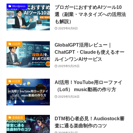
ブロガーにおすすめAIツール10
Wordpress
選（副業・マネタイズへの活用法
も解説）
2025年6月8日
GlobalGPT活用レビュー｜
AI活用
ChatGPT・Claudeも使えるオー
ルインワンAIサービス
2025年5月25日
AI活用！YouTube用ローファイ
AI活用
（Lofi） music動画の作り方
2025年5月24日
​DTM初心者必見！Audiostock審
楽曲販促
査に通る楽曲制作のコツ
2025年3月1日