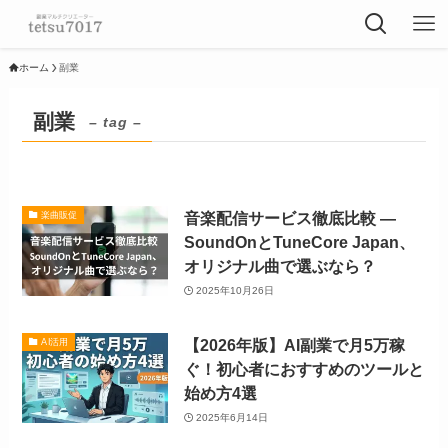
ホーム
副業
副業
– tag –
音楽配信サービス徹底比較 —
楽曲販促
SoundOnとTuneCore Japan、
オリジナル曲で選ぶなら？
2025年10月26日
【2026年版】AI副業で月5万稼
AI活用
ぐ！初心者におすすめのツールと
始め方4選
2025年6月14日