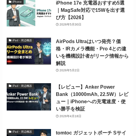
iPhone 17e 充電器おすすめ5選
iPhone
｜MagSafe対応で15Wを出す選
び方【2026】
2026年5月30日
AirPods Ultraはいつ発売？価
iPad・周辺機器
格・IRカメラ機能・Pro 4との違
いを機構設計者がリーク情報から
解説
2026年5月2日
【レビュー】Anker Power
iPad・周辺機器
Bank（10000mAh, 22.5W）レビ
ュー｜iPhoneへの充電速度・使
い勝手を検証
2026年4月18日
tomtoc ガジェットポーチ Sサイ
iPad・周辺機器