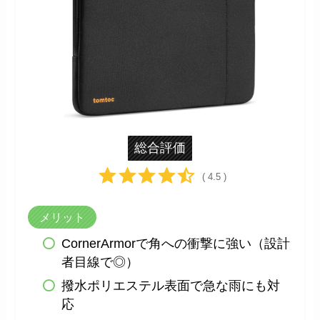
総合評価
( 4.5 )
メリット
CornerArmorで角への衝撃に強い（設計
者目線で◎）
撥水ポリエステル表面で急な雨にも対
応