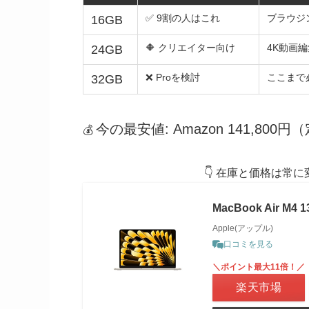
✅ 9割の人はこれ
ブラウジン
16GB
🔶 クリエイター向け
4K動画編集
24GB
❌ Proを検討
ここまで必
32GB
今の最安値: Amazon 141,800円
💰
👇 在庫と価格は常
MacBook Air M4
Apple(アップル)
口コミを見る
＼ポイント最大11倍！／
楽天市場