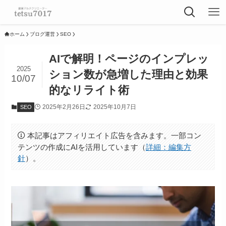
ホーム
ブログ運営
SEO
AIで解明！ページのインプレッ
2025
ション数が急増した理由と効果
10/07
的なリライト術
2025年2月26日
2025年10月7日
SEO
本記事はアフィリエイト広告を含みます。一部コン
テンツの作成にAIを活用しています（
詳細：編集方
針
）。