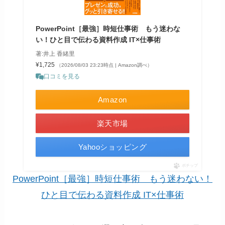
PowerPoint［最強］時短仕事術 もう迷わな
い！ひと目で伝わる資料作成 IT×仕事術
著:井上 香緒里
¥1,725
（2026/08/03 23:23時点 | Amazon調べ）
口コミを見る
Amazon
楽天市場
Yahooショッピング
ポチップ
PowerPoint［最強］時短仕事術 もう迷わない！
ひと目で伝わる資料作成 IT×仕事術