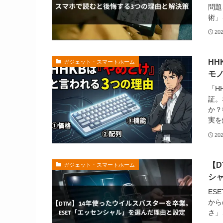
問題
術」
20
H
ガジェット・スマートホーム
モ
「H
証。
か？
実を
20
【D
ガジェット・スマートホーム
シ
ES
から
さ」