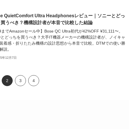
se QuietComfort Ultra Headphonesレビュー｜ソニーとどっ
を買うべき？機構設計者が本音で比較した結論
9までAmazonセール中】Bose QC Ultra初代が42%OFF ¥31,111〜。
nyとどっちを買うべき？大手IT機器メーカーの機構設計者が、ノイキャ
装着感・折りたたみ機構の設計思想から本音で比較。DTMでの使い勝
解説。
25年12月7日
2
3
4