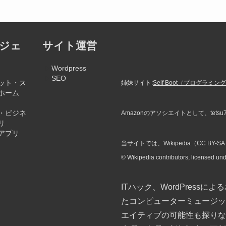
ガジェ
サイト運営
Wordpress
SEO
ット・ス
姉妹サイト:
Self Boot（プログ
ホーム
・ビジネ
Amazonのアソシエイトとして、tets
リ
アプリ
当サイトでは、Wikipedia（CC B
© Wikipedia contributors, licensed un
ITハック、WordPressに
たコンピューターミュージッ
エイティブの可能性も探りな