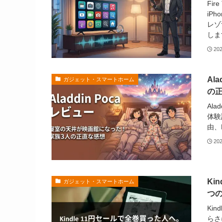
Fi
iP
レゾ
しま
20
Al
ガジェット・スマートホーム
の
Al
体験
由、P
20
Ki
ガジェット・スマートホーム
つ
Ki
らさ