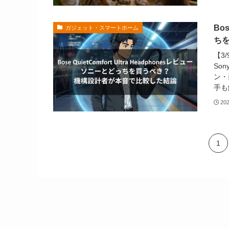
Bo
ガジェット・スマートホーム
ち
【3/
So
ン・
手も
20
1