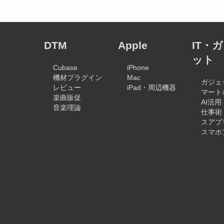
DTM
Apple
IT・
ット
Cubase
iPhone
機材プラグイン
Mac
ガジェ
レビュー
iPad・周辺機器
マート
楽曲販促
AI活用
音楽理論
仕事術
スアプ
スマホ