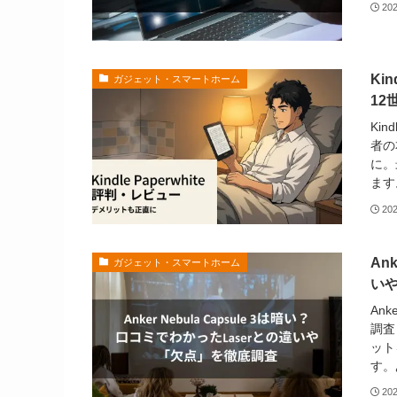
20
Ki
ガジェット・スマートホーム
12
Ki
者の
に。
ます
20
An
ガジェット・スマートホーム
い
An
調査
ット
す。
20