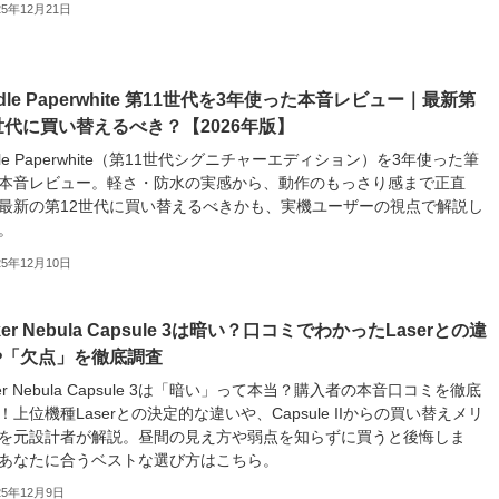
25年12月21日
ndle Paperwhite 第11世代を3年使った本音レビュー｜最新第
世代に買い替えるべき？【2026年版】
ndle Paperwhite（第11世代シグニチャーエディション）を3年使った筆
本音レビュー。軽さ・防水の実感から、動作のもっさり感まで正直
最新の第12世代に買い替えるべきかも、実機ユーザーの視点で解説し
。
25年12月10日
ker Nebula Capsule 3は暗い？口コミでわかったLaserとの違
や「欠点」を徹底調査
ker Nebula Capsule 3は「暗い」って本当？購入者の本音口コミを徹底
！上位機種Laserとの決定的な違いや、Capsule IIからの買い替えメリ
を元設計者が解説。昼間の見え方や弱点を知らずに買うと後悔しま
あなたに合うベストな選び方はこちら。
25年12月9日