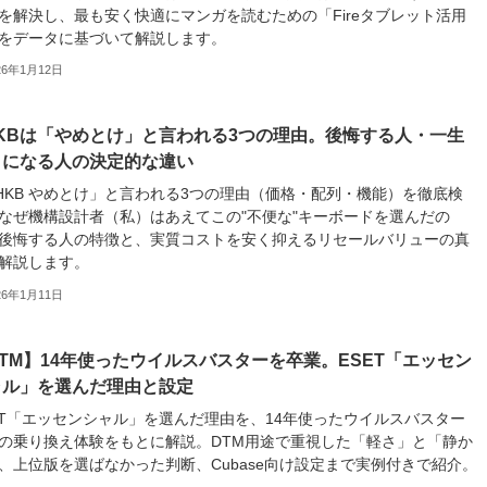
を解決し、最も安く快適にマンガを読むための「Fireタブレット活用
をデータに基づいて解説します。
26年1月12日
HKBは「やめとけ」と言われる3つの理由。後悔する人・一生
ノになる人の決定的な違い
HKB やめとけ」と言われる3つの理由（価格・配列・機能）を徹底検
なぜ機構設計者（私）はあえてこの"不便な"キーボードを選んだの
後悔する人の特徴と、実質コストを安く抑えるリセールバリューの真
解説します。
26年1月11日
TM】14年使ったウイルスバスターを卒業。ESET「エッセン
ャル」を選んだ理由と設定
ET「エッセンシャル」を選んだ理由を、14年使ったウイルスバスター
の乗り換え体験をもとに解説。DTM用途で重視した「軽さ」と「静か
、上位版を選ばなかった判断、Cubase向け設定まで実例付きで紹介。