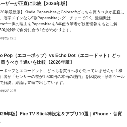
ーザーが正直に比較【2026年版】
26年最新版】Kindle PaperwhiteとColorsoftどっちを買うべきか正直に
。活字メインなら9割PaperwhiteシグニチャーでOK。漫画派は
lorsoft一択の理由をPaperwhiteを3年使う筆者が技術情報をもとに解
30秒診断で自分に合う1台がわかります。
26年2月22日
ho Pop（エコーポップ）vs Echo Dot（エコードット）どっ
買うべき？違いを比較【2026年版】
ーポップとエコードット、どっちを買うべきか迷っていませんか？機
計者が「センサーの差が1,500円の本当の理由」を比較表・診断ツール
で解説。結論は冒頭で出しています。
26年2月20日
026年版】Fire TV Stick神設定＆アプリ10選｜iPhone・音質
上