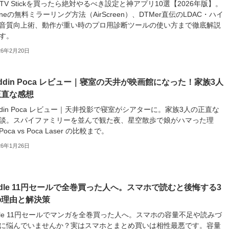
re TV Stickを買ったら絶対やるべき設定と神アプリ10選【2026年版】。
honeの無料ミラーリング方法（AirScreen）、DTMer直伝のLDAC・ハイ
音質向上術、動作が重い時のプロ用診断ツールの使い方まで徹底解説
す。
26年2月20日
addin Poca レビュー｜寝室の天井が映画館になった！家族3人
正直な感想
addin Poca レビュー｜天井投影で寝室がシアターに。家族3人の正直な
談。スパイファミリーを並んで観た夜、星空散歩で娘がハマった理
oca vs Poca Laser の比較まで。
26年1月26日
ndle 11円セールで全巻買った人へ。スマホで読むと後悔する3
の理由と解決策
ndle 11円セールでマンガを全巻買った人へ。スマホの容量不足や読みづ
に悩んでいませんか？実はスマホとまとめ買いは相性最悪です。容量