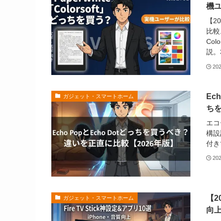
機ユ
【20
比較
Co
説。
20
Ec
ガジェット・スマートホーム
ちを
エコ
構設
付き
20
【2
ガジェット・スマートホーム
向